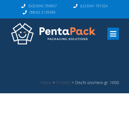
(SO) 0342 359057
(LC) 0341 701324
(MI) 02 2139390
Home
>
Prodotti
>
Dischi oro/nero gr. 1050