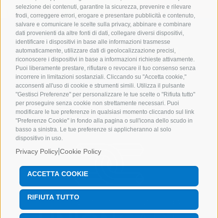
selezione dei contenuti, garantire la sicurezza, prevenire e rilevare
frodi, correggere errori, erogare e presentare pubblicità e contenuto,
salvare e comunicare le scelte sulla privacy, abbinare e combinare
dati provenienti da altre fonti di dati, collegare diversi dispositivi,
identificare i dispositivi in base alle informazioni trasmesse
automaticamente, utilizzare dati di geolocalizzazione precisi,
riconoscere i dispositivi in base a informazioni richieste attivamente.
Puoi liberamente prestare, rifiutare o revocare il tuo consenso senza
incorrere in limitazioni sostanziali. Cliccando su "Accetta cookie,"
acconsenti all'uso di cookie e strumenti simili. Utilizza il pulsante
Tutti i diritti riservati Pentapack srl
Posta
"Gestisci Preferenze" per personalizzare le tue scelte o "Rifiuta tutto"
PEC
pentapack@enetpec.it
| C.F e P.IVA
per proseguire senza cookie non strettamente necessari. Puoi
modificare le tue preferenze in qualsiasi momento cliccando sul link
00781070149 | R.I. di Sondrio REA SO59215 |
"Preferenze Cookie" in fondo alla pagina o sull'icona dello scudo in
Cap.Soc. 50.000,00€ i.v. |
Privacy
|
Cookie
basso a sinistra. Le tue preferenze si applicheranno al solo
dispositivo in uso.
|
Privacy Policy
Cookie Policy
ACCETTA COOKIE
RIFIUTA TUTTO