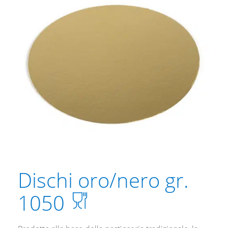
Dischi oro/nero gr.
1050