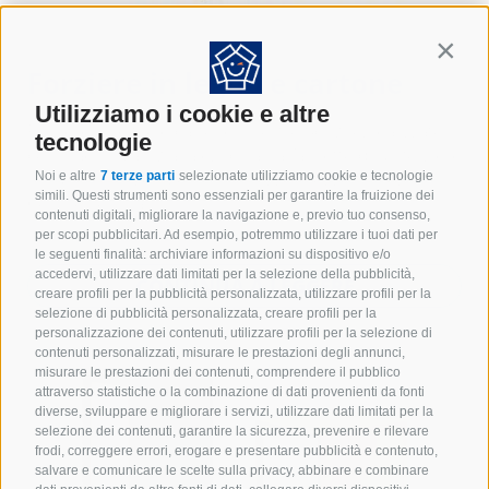
Contin
Forziere in legno e cartone
Utilizziamo i cookie e altre
Forziere in legno e cartone Il nostro Scrigno, realizzato
tecnologie
con maestria artigianale, richiama l’aspetto di un forziere
robusto e progettato per proteggere oggetti preziosi.
Noi e altre
7 terze parti
selezionate utilizziamo cookie e tecnologie
simili. Questi strumenti sono essenziali per garantire la fruizione dei
Composto<span…
contenuti digitali, migliorare la navigazione e, previo tuo consenso,
per scopi pubblicitari. Ad esempio, potremmo utilizzare i tuoi dati per
le seguenti finalità: archiviare informazioni su dispositivo e/o
accedervi, utilizzare dati limitati per la selezione della pubblicità,
CONTINUA A LEGGERE
creare profili per la pubblicità personalizzata, utilizzare profili per la
selezione di pubblicità personalizzata, creare profili per la
personalizzazione dei contenuti, utilizzare profili per la selezione di
contenuti personalizzati, misurare le prestazioni degli annunci,
misurare le prestazioni dei contenuti, comprendere il pubblico
attraverso statistiche o la combinazione di dati provenienti da fonti
diverse, sviluppare e migliorare i servizi, utilizzare dati limitati per la
selezione dei contenuti, garantire la sicurezza, prevenire e rilevare
frodi, correggere errori, erogare e presentare pubblicità e contenuto,
salvare e comunicare le scelte sulla privacy, abbinare e combinare