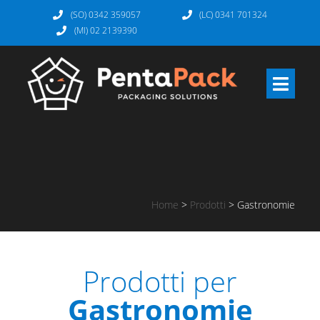
(SO) 0342 359057
(LC) 0341 701324
(MI) 02 2139390
Home
>
Prodotti
>
Gastronomie
Prodotti per
Gastronomie