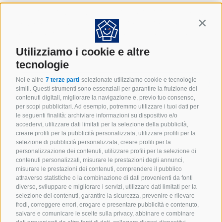
Sacchetti sottovuoto goffrati Sottovuoto goffrato intero,
che garantisce un packaging di alta qualità e dalle
Contin
elevate performance. Utilizzabile con macchina per
sottovuoto ad aspirazione esterna….
Utilizziamo i cookie e altre
tecnologie
Noi e altre
7 terze parti
selezionate utilizziamo cookie e tecnologie
CONTINUA A LEGGERE
simili. Questi strumenti sono essenziali per garantire la fruizione dei
contenuti digitali, migliorare la navigazione e, previo tuo consenso,
per scopi pubblicitari. Ad esempio, potremmo utilizzare i tuoi dati per
le seguenti finalità: archiviare informazioni su dispositivo e/o
accedervi, utilizzare dati limitati per la selezione della pubblicità,
creare profili per la pubblicità personalizzata, utilizzare profili per la
selezione di pubblicità personalizzata, creare profili per la
personalizzazione dei contenuti, utilizzare profili per la selezione di
contenuti personalizzati, misurare le prestazioni degli annunci,
misurare le prestazioni dei contenuti, comprendere il pubblico
attraverso statistiche o la combinazione di dati provenienti da fonti
diverse, sviluppare e migliorare i servizi, utilizzare dati limitati per la
selezione dei contenuti, garantire la sicurezza, prevenire e rilevare
frodi, correggere errori, erogare e presentare pubblicità e contenuto,
salvare e comunicare le scelte sulla privacy, abbinare e combinare