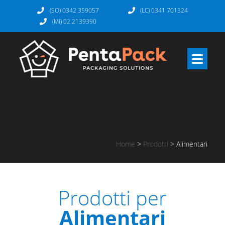
(SO) 0342 359057
(LC) 0341 701324
(MI) 02 2139390
Home
>
Prodotti
>
Alimentari
Prodotti per
Alimentari