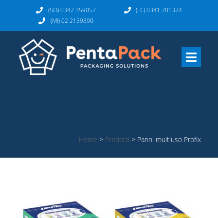
(SO) 0342 359057
(LC) 0341 701324
(MI) 02 2139390
Home
>
Prodotti
>
Panni multiuso Profix