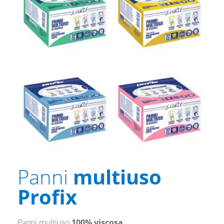
Panni
multiuso
Profix
Panni multiuso
100% viscosa
.