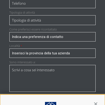
Tipologia di attività
Come preferisci essere ricontattato
Località
*
Sono interessato a:
Dichiaro di aver letto e accettato la
privacy policy
*
Contin