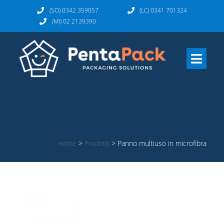
(SO) 0342 359057
(LC) 0341 701324
(MI) 02 2139390
Home
>
Prodotti
>
Panno multiuso in microfibra