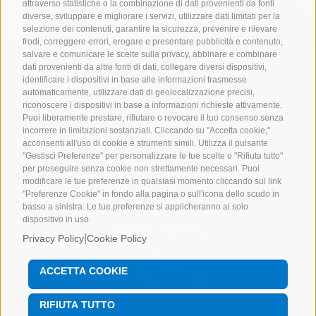
attraverso statistiche o la combinazione di dati provenienti da fonti
diverse, sviluppare e migliorare i servizi, utilizzare dati limitati per la
selezione dei contenuti, garantire la sicurezza, prevenire e rilevare
frodi, correggere errori, erogare e presentare pubblicità e contenuto,
salvare e comunicare le scelte sulla privacy, abbinare e combinare
dati provenienti da altre fonti di dati, collegare diversi dispositivi,
identificare i dispositivi in base alle informazioni trasmesse
automaticamente, utilizzare dati di geolocalizzazione precisi,
riconoscere i dispositivi in base a informazioni richieste attivamente.
Puoi liberamente prestare, rifiutare o revocare il tuo consenso senza
incorrere in limitazioni sostanziali. Cliccando su "Accetta cookie,"
acconsenti all'uso di cookie e strumenti simili. Utilizza il pulsante
Tutti i diritti riservati Pentapack srl
Posta
"Gestisci Preferenze" per personalizzare le tue scelte o "Rifiuta tutto"
PEC
pentapack@enetpec.it
| C.F e P.IVA
per proseguire senza cookie non strettamente necessari. Puoi
modificare le tue preferenze in qualsiasi momento cliccando sul link
00781070149 | R.I. di Sondrio REA SO59215 |
"Preferenze Cookie" in fondo alla pagina o sull'icona dello scudo in
Cap.Soc. 50.000,00€ i.v. |
Privacy
|
Cookie
basso a sinistra. Le tue preferenze si applicheranno al solo
dispositivo in uso.
|
Privacy Policy
Cookie Policy
ACCETTA COOKIE
RIFIUTA TUTTO