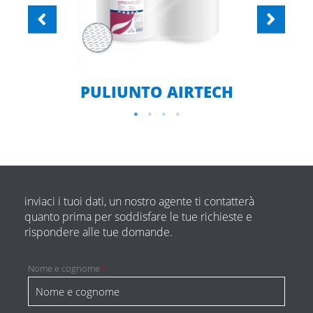
PULIUNTO AIRTECH
inviaci i tuoi dati, un nostro agente ti contatterà
quanto prima per soddisfare le tue richieste e
rispondere alle tue domande.
Nome e cognome
*