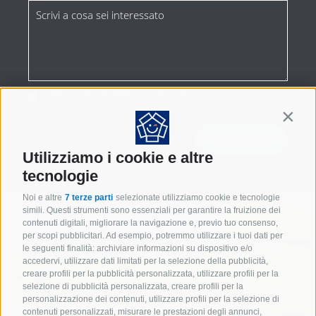
Dichiaro di aver letto e accettato la
privacy policy
*
Contin
Utilizziamo i cookie e altre
tecnologie
Noi e altre
7 terze parti
selezionate utilizziamo cookie e tecnologie
simili. Questi strumenti sono essenziali per garantire la fruizione dei
contenuti digitali, migliorare la navigazione e, previo tuo consenso,
per scopi pubblicitari. Ad esempio, potremmo utilizzare i tuoi dati per
le seguenti finalità: archiviare informazioni su dispositivo e/o
accedervi, utilizzare dati limitati per la selezione della pubblicità,
creare profili per la pubblicità personalizzata, utilizzare profili per la
selezione di pubblicità personalizzata, creare profili per la
personalizzazione dei contenuti, utilizzare profili per la selezione di
IMBALLAGGI INDUSTRIALI
contenuti personalizzati, misurare le prestazioni degli annunci,