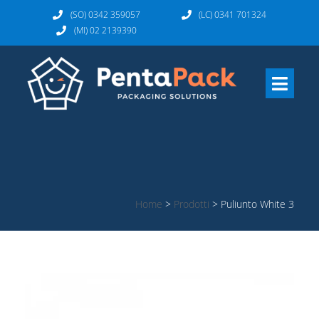
(SO) 0342 359057
(LC) 0341 701324
(MI) 02 2139390
Home
>
Prodotti
>
Puliunto White 3