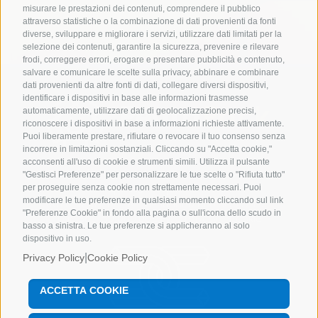
misurare le prestazioni dei contenuti, comprendere il pubblico
attraverso statistiche o la combinazione di dati provenienti da fonti
diverse, sviluppare e migliorare i servizi, utilizzare dati limitati per la
selezione dei contenuti, garantire la sicurezza, prevenire e rilevare
frodi, correggere errori, erogare e presentare pubblicità e contenuto,
salvare e comunicare le scelte sulla privacy, abbinare e combinare
dati provenienti da altre fonti di dati, collegare diversi dispositivi,
identificare i dispositivi in base alle informazioni trasmesse
automaticamente, utilizzare dati di geolocalizzazione precisi,
riconoscere i dispositivi in base a informazioni richieste attivamente.
Puoi liberamente prestare, rifiutare o revocare il tuo consenso senza
incorrere in limitazioni sostanziali. Cliccando su "Accetta cookie,"
acconsenti all'uso di cookie e strumenti simili. Utilizza il pulsante
Tutti i diritti riservati Pentapack srl
Posta
"Gestisci Preferenze" per personalizzare le tue scelte o "Rifiuta tutto"
PEC
pentapack@enetpec.it
| C.F e P.IVA
per proseguire senza cookie non strettamente necessari. Puoi
modificare le tue preferenze in qualsiasi momento cliccando sul link
00781070149 | R.I. di Sondrio REA SO59215 |
"Preferenze Cookie" in fondo alla pagina o sull'icona dello scudo in
Cap.Soc. 50.000,00€ i.v. |
Privacy
|
Cookie
basso a sinistra. Le tue preferenze si applicheranno al solo
dispositivo in uso.
|
Privacy Policy
Cookie Policy
ACCETTA COOKIE