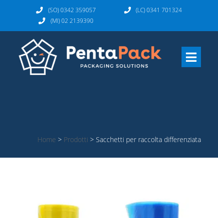
(SO) 0342 359057
(LC) 0341 701324
(MI) 02 2139390
Home
>
Prodotti
>
Sacchetti per raccolta differenziata