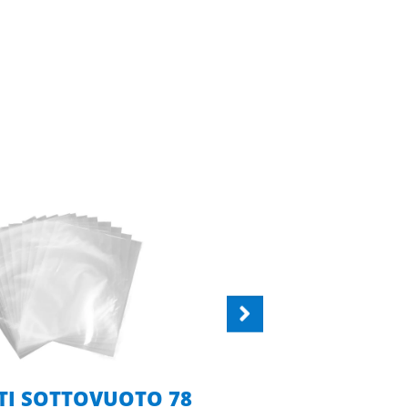
TI SOTTOVUOTO 78
VASSOIO