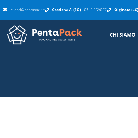
clienti@pentapack.it
Castione A. (SO)
- 0342 359057
Olginate (LC
CHI SIAMO