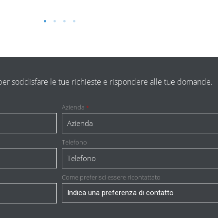
a per soddisfare le tue richieste e rispondere alle tue domande.
Azienda
*
Telefono
Come preferisci essere ricontattato