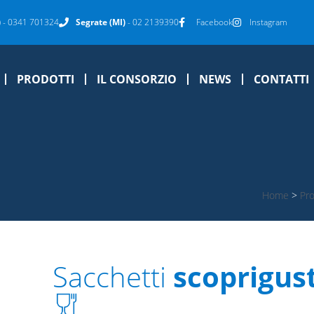
)
- 0341 701324
Segrate (MI)
- 02 2139390
Facebook
Instagram
PRODOTTI
IL CONSORZIO
NEWS
CONTATTI
Home
>
Pro
Sacchetti
scoprigust