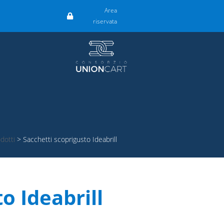
Area
riservata
dotti
>
Sacchetti scoprigusto Ideabrill
o Ideabrill