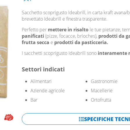
Sacchetto scoprigusto Ideabrill, in carta kraft avana/
brevettato Ideabrill e finestra trasparente.
Perfetto per
mettere in risalto
le tue pietanze, te
panificati
(pizze, focacce, brioches),
prodotti da g
frutta secca
e
prodotti da pasticceria.
I sacchetti scoprigusto Ideabrill sono
interamente ri
Settori indicati
Alimentari
Gastronomie
Aziende agricole
Macellerie
Bar
Ortofrutta
SPECIFICHE TECN