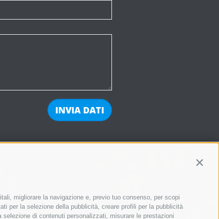
Contin
itali, migliorare la navigazione e, previo tuo consenso, per scopi
ti per la selezione della pubblicità, creare profili per la pubblicità
 la selezione di contenuti personalizzati, misurare le prestazioni