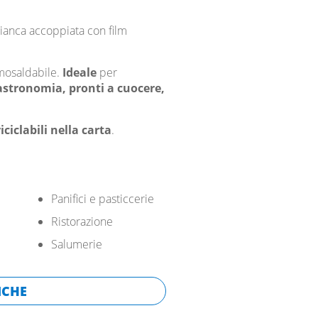
bianca accoppiata con film
rmosaldabile.
Ideale
per
astronomia, pronti a cuocere,
ciclabili nella carta
.
Panifici e pasticcerie
Ristorazione
Salumerie
ICHE