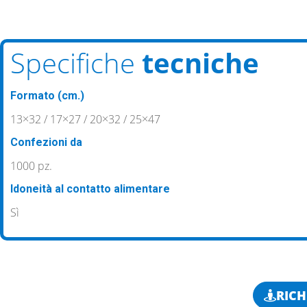
Specifiche
tecniche
Formato (cm.)
13×32 / 17×27 / 20×32 / 25×47
Confezioni da
1000 pz.
Idoneità al contatto alimentare
Sì
RICH