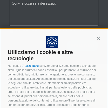
Dichiaro di aver letto e accettato la
privacy policy
*
Contin
Utilizziamo i cookie e altre
tecnologie
Noi e altre
7 terze parti
selezionate utilizziamo cookie e tecnologie
simili. Questi strumenti sono essenziali per garantire la fruizione dei
contenuti digitali, migliorare la navigazione e, previo tuo consenso,
per scopi pubblicitari. Ad esempio, potremmo utilizzare i tuoi dati per
le seguenti finalità: archiviare informazioni su dispositivo e/o
accedervi, utilizzare dati limitati per la selezione della pubblicità,
creare profili per la pubblicità personalizzata, utilizzare profili per la
selezione di pubblicità personalizzata, creare profili per la
personalizzazione dei contenuti, utilizzare profili per la selezione di
IMBALLAGGI INDUSTRIALI
contenuti personalizzati, misurare le prestazioni degli annunci,