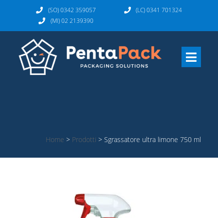
(SO) 0342 359057
(LC) 0341 701324
(MI) 02 2139390
Home
>
Prodotti
>
Sgrassatore ultra limone 750 ml