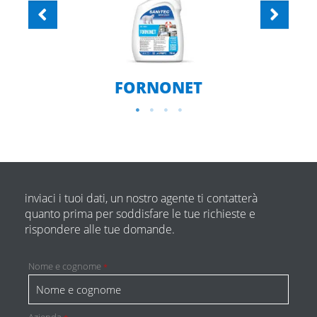
FORNONET
inviaci i tuoi dati, un nostro agente ti contatterà
quanto prima per soddisfare le tue richieste e
rispondere alle tue domande.
Nome e cognome
*