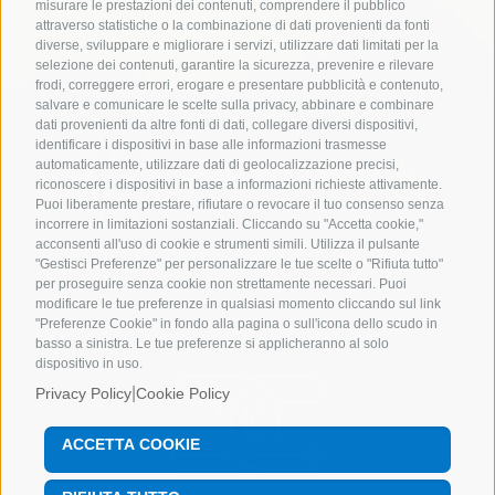
misurare le prestazioni dei contenuti, comprendere il pubblico
attraverso statistiche o la combinazione di dati provenienti da fonti
diverse, sviluppare e migliorare i servizi, utilizzare dati limitati per la
selezione dei contenuti, garantire la sicurezza, prevenire e rilevare
frodi, correggere errori, erogare e presentare pubblicità e contenuto,
salvare e comunicare le scelte sulla privacy, abbinare e combinare
dati provenienti da altre fonti di dati, collegare diversi dispositivi,
identificare i dispositivi in base alle informazioni trasmesse
automaticamente, utilizzare dati di geolocalizzazione precisi,
riconoscere i dispositivi in base a informazioni richieste attivamente.
Puoi liberamente prestare, rifiutare o revocare il tuo consenso senza
incorrere in limitazioni sostanziali. Cliccando su "Accetta cookie,"
acconsenti all'uso di cookie e strumenti simili. Utilizza il pulsante
Tutti i diritti riservati Pentapack srl
Posta
"Gestisci Preferenze" per personalizzare le tue scelte o "Rifiuta tutto"
PEC
pentapack@enetpec.it
| C.F e P.IVA
per proseguire senza cookie non strettamente necessari. Puoi
modificare le tue preferenze in qualsiasi momento cliccando sul link
00781070149 | R.I. di Sondrio REA SO59215 |
"Preferenze Cookie" in fondo alla pagina o sull'icona dello scudo in
Cap.Soc. 50.000,00€ i.v. |
Privacy
|
Cookie
basso a sinistra. Le tue preferenze si applicheranno al solo
dispositivo in uso.
|
Privacy Policy
Cookie Policy
ACCETTA COOKIE