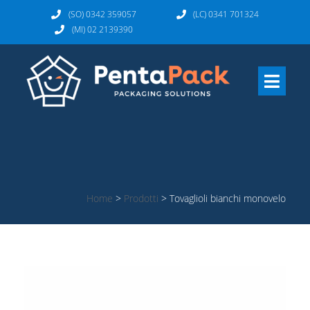
(SO) 0342 359057
(LC) 0341 701324
(MI) 02 2139390
Home
>
Prodotti
>
Tovaglioli bianchi monovelo