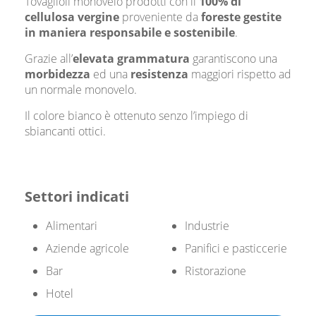
Tovaglioli monovelo prodotti con il
100% di
cellulosa vergine
proveniente da
foreste
gestite
in maniera
responsabile e sostenibile
.
Grazie all’
elevata grammatura
garantiscono una
morbidezza
ed una
resistenza
maggiori rispetto ad
un normale monovelo.
Il colore bianco è ottenuto senzo l’impiego di
sbiancanti ottici.
Settori indicati
Alimentari
Industrie
Aziende agricole
Panifici e pasticcerie
Bar
Ristorazione
Hotel