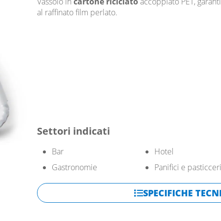
Vassoio in
cartone riciclato
accoppiato PET, garant
al raffinato film perlato.
Settori indicati
Bar
Hotel
Gastronomie
Panifici e pasticcer
SPECIFICHE TECN