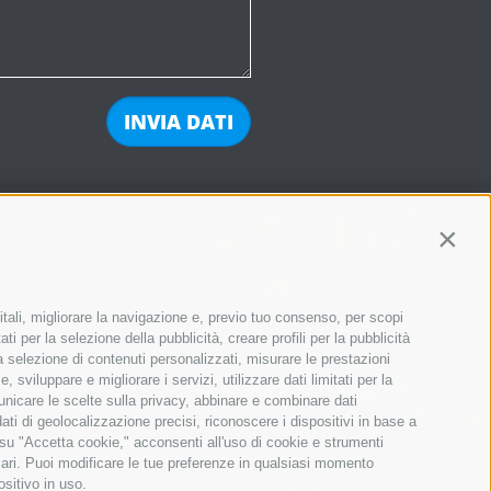
Contin
itali, migliorare la navigazione e, previo tuo consenso, per scopi
ti per la selezione della pubblicità, creare profili per la pubblicità
 la selezione di contenuti personalizzati, misurare le prestazioni
ORTOFRUTTA
sviluppare e migliorare i servizi, utilizzare dati limitati per la
municare le scelte sulla privacy, abbinare e combinare dati
dati di geolocalizzazione precisi, riconoscere i dispositivi in base a
 su "Accetta cookie," acconsenti all'uso di cookie e strumenti
sari. Puoi modificare le tue preferenze in qualsiasi momento
ositivo in uso.