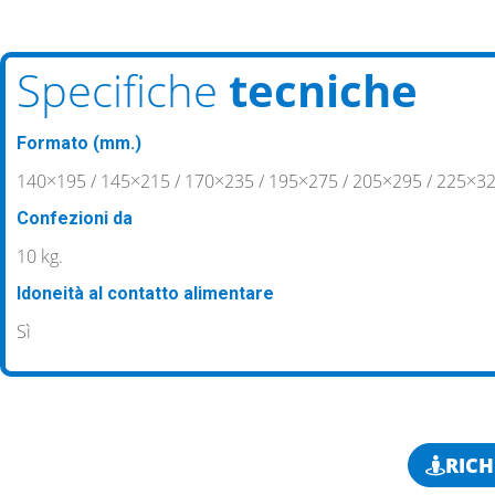
Specifiche
tecniche
Formato (mm.)
140×195 / 145×215 / 170×235 / 195×275 / 205×295 / 225×32
Confezioni da
10 kg.
Idoneità al contatto alimentare
Sì
RICH