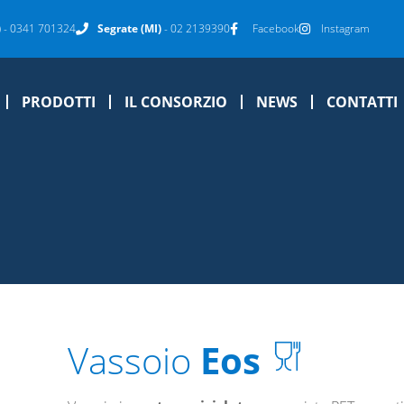
)
- 0341 701324
Segrate (MI)
- 02 2139390
Facebook
Instagram
PRODOTTI
IL CONSORZIO
NEWS
CONTATTI
Vassoio
Eos