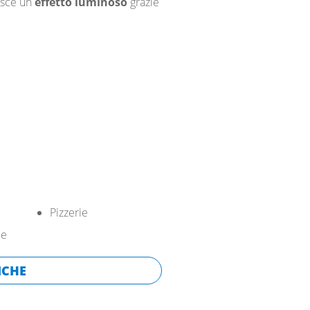
isce un
effetto luminoso
grazie
Pizzerie
ie
ICHE