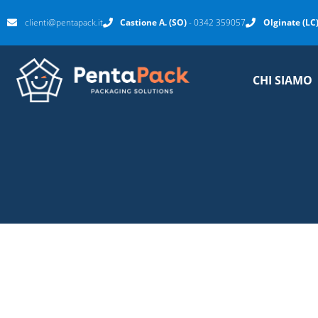
clienti@pentapack.it
Castione A. (SO)
- 0342 359057
Olginate (LC
CHI SIAMO