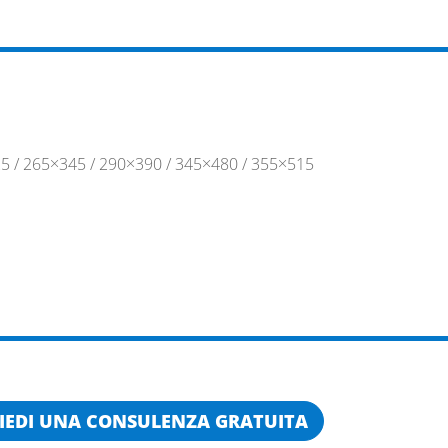
5 / 265×345 / 290×390 / 345×480 / 355×515
IEDI UNA CONSULENZA GRATUITA