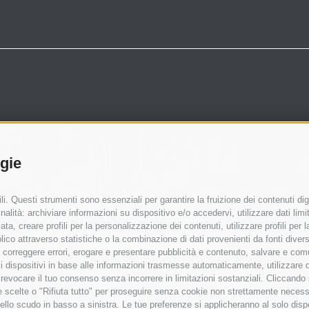
ogie
i. Questi strumenti sono essenziali per garantire la fruizione dei contenuti dig
alità: archiviare informazioni su dispositivo e/o accedervi, utilizzare dati limita
zata, creare profili per la personalizzazione dei contenuti, utilizzare profili per
RISTORAZIONE
BAR
co attraverso statistiche o la combinazione di dati provenienti da fonti diverse, 
i, correggere errori, erogare e presentare pubblicità e contenuto, salvare e co
are i dispositivi in base alle informazioni trasmesse automaticamente, utilizzare 
o revocare il tuo consenso senza incorrere in limitazioni sostanziali. Cliccando
tue scelte o "Rifiuta tutto" per proseguire senza cookie non strettamente neces
ello scudo in basso a sinistra. Le tue preferenze si applicheranno al solo disp