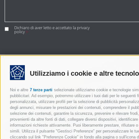
Dichiaro di aver letto e accettato la
privacy
policy
*
Utilizziamo i cookie e altre tecnol
Noi e altre
7 terze parti
selezionate utilizziamo cookie e tecnologie simil
pubblicitari. Ad esempio, potremmo utilizzare i tuoi dati per le seguenti fin
personalizzata, utilizzare profili per la selezione di pubblicità personaliz
IMBALLAGGI
HOTEL
degli annunci, misurare le prestazioni dei contenuti, comprendere il pubbli
INDUSTRIALI
selezione dei contenuti, garantire la sicurezza, prevenire e rilevare frod
provenienti da altre fonti di dati, collegare diversi dispositivi, identific
informazioni richieste attivamente. Puoi liberamente prestare, rifiutare 
simili. Utilizza il pulsante "Gestisci Preferenze" per personalizzare le 
cliccando sul link "Preferenze Cookie" in fondo alla pagina o sull'icona d