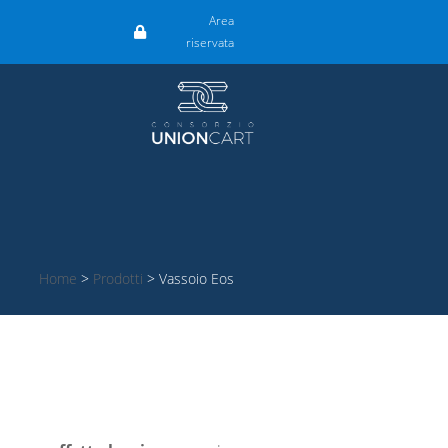
Area
riservata
Home
>
Prodotti
>
Vassoio Eos