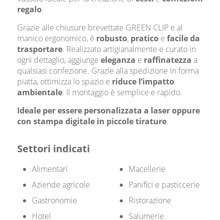
regalo
.
Grazie alle chiusure brevettate GREEN CLIP e al
manico ergonomico, è
robusto
,
pratico
e
facile da
trasportare
. Realizzato artigianalmente e curato in
ogni dettaglio, aggiunge
eleganza
e
raffinatezza
a
qualsiasi confezione. Grazie alla spedizione in forma
piatta, ottimizza lo spazio e
riduce l’impatto
ambientale
. Il montaggio è semplice e rapido.
Ideale per essere personalizzata a laser oppure
con stampa digitale in piccole tirature
.
Settori indicati
Alimentari
Macellerie
Aziende agricole
Panifici e pasticcerie
Gastronomie
Ristorazione
Hotel
Salumerie