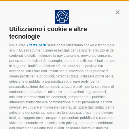
Dichiaro di aver letto e accettato la
privacy policy
*
Contin
Utilizziamo i cookie e altre
tecnologie
Noi e altre
7 terze parti
selezionate utilizziamo cookie e tecnologie
simili. Questi strumenti sono essenziali per garantire la fruizione dei
contenuti digitali, migliorare la navigazione e, previo tuo consenso,
per scopi pubblicitari. Ad esempio, potremmo utilizzare i tuoi dati per
le seguenti finalità: archiviare informazioni su dispositivo e/o
accedervi, utilizzare dati limitati per la selezione della pubblicità,
creare profili per la pubblicità personalizzata, utilizzare profili per la
selezione di pubblicità personalizzata, creare profili per la
personalizzazione dei contenuti, utilizzare profili per la selezione di
IMBALLAGGI INDUSTRIALI
contenuti personalizzati, misurare le prestazioni degli annunci,
misurare le prestazioni dei contenuti, comprendere il pubblico
attraverso statistiche o la combinazione di dati provenienti da fonti
diverse, sviluppare e migliorare i servizi, utilizzare dati limitati per la
selezione dei contenuti, garantire la sicurezza, prevenire e rilevare
frodi, correggere errori, erogare e presentare pubblicità e contenuto,
salvare e comunicare le scelte sulla privacy, abbinare e combinare
dati provenienti da altre fonti di dati, collegare diversi dispositivi,