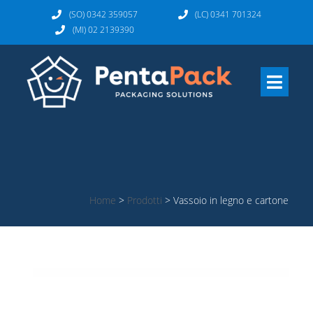
(SO) 0342 359057
(LC) 0341 701324
(MI) 02 2139390
Home
>
Prodotti
>
Vassoio in legno e cartone